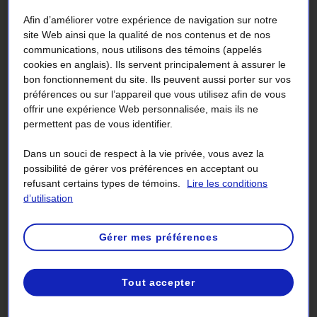
Afin d’améliorer votre expérience de navigation sur notre
Tarif D
site Web ainsi que la qualité de nos contenus et de nos
communications, nous utilisons des témoins (appelés
Votre facture fluctue d’une fois à l’autre. En
cookies en anglais). Ils servent principalement à assurer le
effet, le montant total dû varie selon votre
bon fonctionnement du site. Ils peuvent aussi porter sur vos
préférences ou sur l’appareil que vous utilisez afin de vous
consommation réelle d’électricité.
offrir une expérience Web personnalisée, mais ils ne
permettent pas de vous identifier.
Cliquez sur la bulle numérotée
Dans un souci de respect à la vie privée, vous avez la
correspondant à la section pour laquelle vous
possibilité de gérer vos préférences en acceptant ou
refusant certains types de témoins.
Lire les conditions
souhaitez obtenir des précisions.
d’utilisation
Gérer mes préférences
Page 1 :
section
les données essentielles
Tout accepter
en
cours