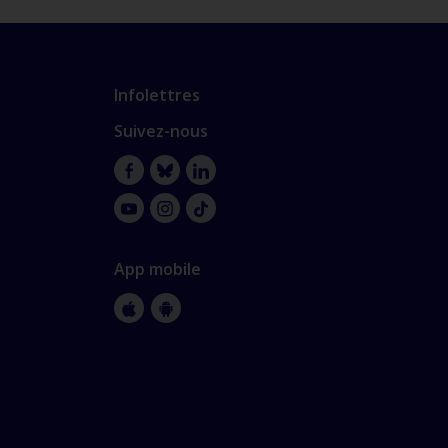
Infolettres
Suivez-nous
Facebook
Bluesky
LinkedIn
YouTube
Instagram
TikTok
App mobile
Apple
Google
Store
Store