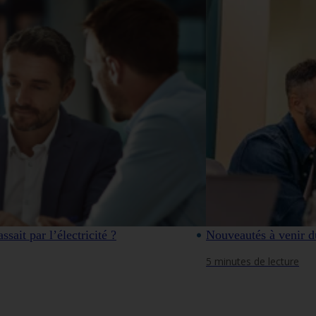
ssait par l’électricité ?
Nouveautés à venir d
5 minutes de lecture