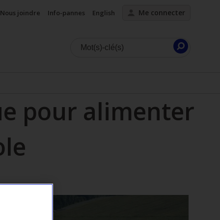
Me connecter
Nous joindre
Info-pannes
English
Lancer
la
recherc
ue pour alimenter
ole