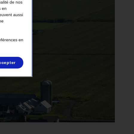
ualité de nos
s en
peuvent aussi
ne
références en
ccepter