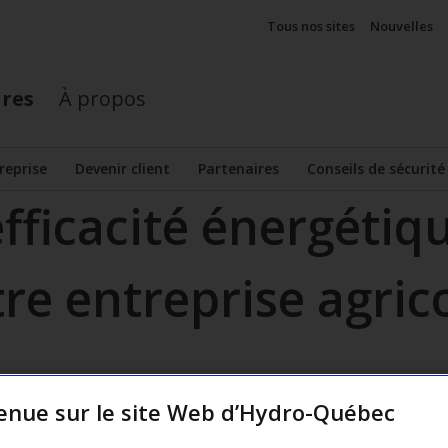
Tous nos sites
Nouvelles
ires
À propos
reprise
Devenir client
Partenaires
Conseils de sécurité
e sous-menu
fficacité énergétiq
tre entreprise agric
enue sur le site Web d’Hydro-Québec