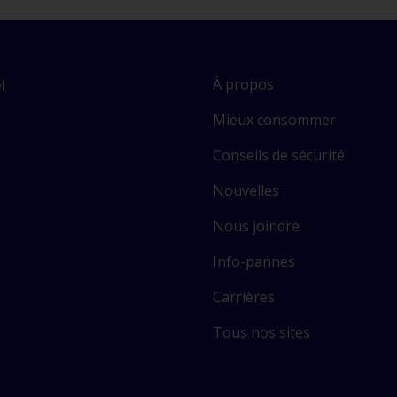
L
À propos
l
i
Mieux consommer
e
n
Conseils de sécurité
v
s
e
Nouvelles
r
Nous joindre
s
c
Info-pannes
e
r
Carrières
t
Tous nos sites
a
i
n