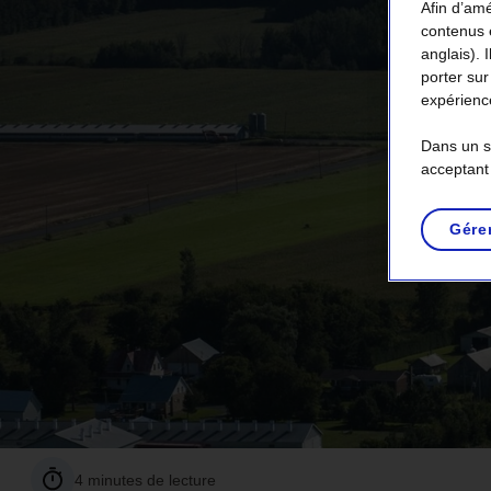
Afin d’amé
contenus 
anglais). 
porter sur
expérience
Dans un so
acceptant
Gére
4 minutes de lecture