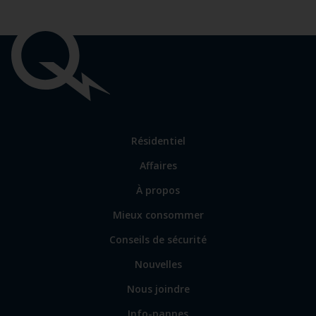
Liens
importants
Lien
Résidentiel
vers
Affaires
les
sections
Lien
À propos
principales
vers
Mieux consommer
certains
sites
Conseils de sécurité
spécialisés
Nouvelles
Nous joindre
Info-pannes