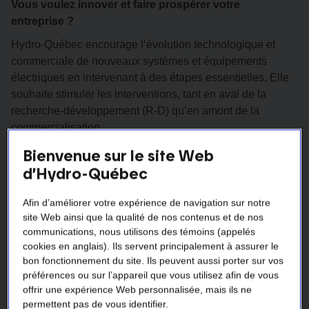
Vous voulez innover et faire prospérer votre
entreprise ?
Hydro-Québec encourage l’évolution technologique et
commerciale de nouveaux systèmes et équipements
électriques en intervenant à des étapes essentielles. Elle
souhaite stimuler les interventions, tant en aval de la
recherche-développement (R-D) qu’en amont de la
commercialisation.
Nous offrons un appui financier aux clients qui valident
Bienvenue sur le site Web
l’applicabilité technique ou commerciale de mesures
d’Hydro-Québec
d’économie d’énergie électrique novatrices ou de mesures
d’optimisation de la demande de puissance.
Afin d’améliorer votre expérience de navigation sur notre
site Web ainsi que la qualité de nos contenus et de nos
Votre projet doit proposer des mesures qui permettent
communications, nous utilisons des témoins (appelés
d’acquérir des données de nature technologique et
cookies en anglais). Ils servent principalement à assurer le
commerciale et de valider les avantages et la pertinence
bon fonctionnement du site. Ils peuvent aussi porter sur vos
commerciale de ces mesures.
préférences ou sur l’appareil que vous utilisez afin de vous
offrir une expérience Web personnalisée, mais ils ne
Les technologies et les approches suggérées doivent :
permettent pas de vous identifier.