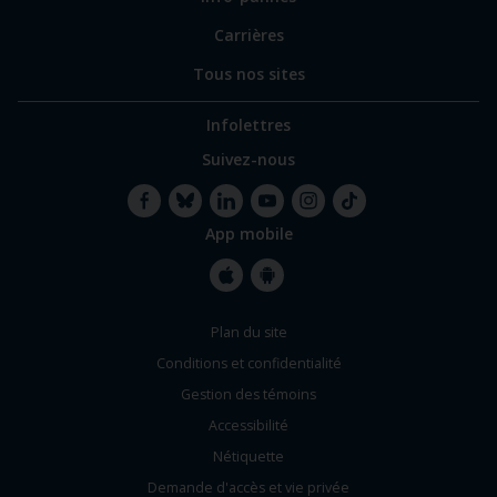
Carrières
Tous nos sites
Infolettres
Suivez-nous
App mobile
Facebook
Bluesky
LinkedIn
YouTube
Instagram
TikTok
Apple
Google
Plan du site
Store
Store
Conditions et confidentialité
Gestion des témoins
Accessibilité
Nétiquette
Demande d'accès et vie privée