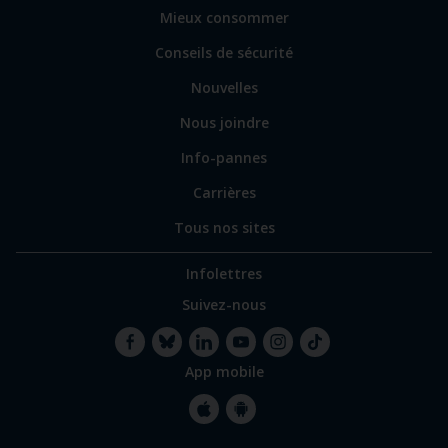
vers
Mieux consommer
certains
sites
Conseils de sécurité
spécialisés
Nouvelles
Nous joindre
Info-pannes
Carrières
Tous nos sites
Infolettres
Suivez-nous
App mobile
Facebook
Bluesky
LinkedIn
YouTube
Instagram
TikTok
Apple
Google