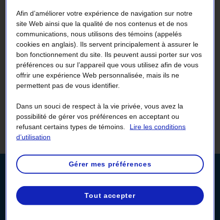
nom (procuration), à partir de votre
Afin d’améliorer votre expérience de navigation sur notre
Espace client !
site Web ainsi que la qualité de nos contenus et de nos
communications, nous utilisons des témoins (appelés
cookies en anglais). Ils servent principalement à assurer le
bon fonctionnement du site. Ils peuvent aussi porter sur vos
préférences ou sur l’appareil que vous utilisez afin de vous
Tous vos comptes et vos factures
offrir une expérience Web personnalisée, mais ils ne
permettent pas de vous identifier.
en quelques clics
Dans un souci de respect à la vie privée, vous avez la
Deux outils à portée de main : votre Espace client et l’outil
possibilité de gérer vos préférences en acceptant ou
de recherche multicompte vous permettent de consulter
refusant certains types de témoins.
Lire les conditions
d’utilisation
vos factures et vos comptes en un rien de temps !
L’accès direct à toutes
Gérer mes préférences
vos informations
Tout accepter