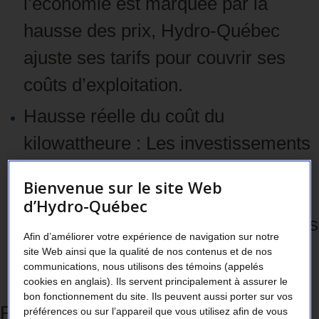
l’économie est marquée par la
hausse des prix, Hydro‑Québec
ajuste ses tarifs pour couvrir ses
coûts d’exploitation.
Hausse réelle du coût du
kilowattheure : Les investissements
dans les infrastructures, la
Bienvenue sur le site Web
modernisation du réseau et la
d’Hydro-Québec
transition énergétique entraînent des
Afin d’améliorer votre expérience de navigation sur notre
coûts supplémentaires qui se
site Web ainsi que la qualité de nos contenus et de nos
communications, nous utilisons des témoins (appelés
reflètent dans les tarifs.
cookies en anglais). Ils servent principalement à assurer le
bon fonctionnement du site. Ils peuvent aussi porter sur vos
Pour atténuer l’impact sur la clientèle,
préférences ou sur l’appareil que vous utilisez afin de vous