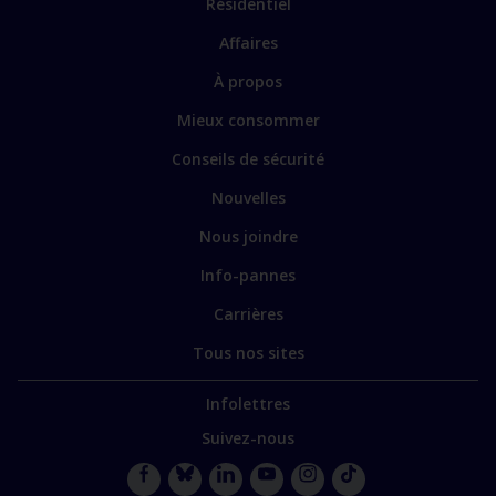
Lien
Résidentiel
vers
Affaires
les
sections
Lien
À propos
principales
vers
Mieux consommer
certains
sites
Conseils de sécurité
spécialisés
Nouvelles
Nous joindre
Info-pannes
Carrières
Tous nos sites
Infolettres
Suivez-nous