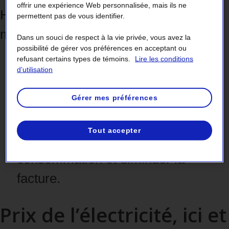
offrir une expérience Web personnalisée, mais ils ne
Hydro‑Québec met en place des
permettent pas de vous identifier.
mesures comme :
Dans un souci de respect à la vie privée, vous avez la
possibilité de gérer vos préférences en acceptant ou
des options de gestion de la
refusant certains types de témoins.
Lire les conditions
d’utilisation
demande ainsi que la tarification
dynamique ;
Gérer mes préférences
des programmes d’efficacité
Tout accepter
énergétique pour réduire la
consommation et diminuer la
facture.
Prix de l’électricité, ici et