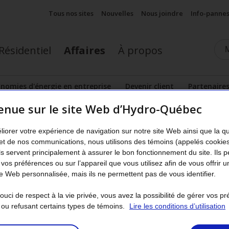
Tous nos sites
Nouvelles
Nous joindre
Info-panne
Résidentiel
Affaires
À propos
nomies d'énergie en entreprise
Devenir client
Partenaire
nu
Afficher le sous-menu
enue sur le site Web d’Hydro-Québec
n entreprise
ersion à l’électricité
liorer votre expérience de navigation sur notre site Web ainsi que la q
et de nos communications, nous utilisons des témoins (appelés cookie
Ils servent principalement à assurer le bon fonctionnement du site. Ils 
Régie de l’énergie a rendu sa décision D-2017-11
 vos préférences ou sur l’appareil que vous utilisez afin de vous offrir u
 Web personnalisée, mais ils ne permettent pas de vous identifier.
pprobation du programme Conversion à l’électr
nouvel ordre ce programme et les initiatives c
uci de respect à la vie privée, vous avez la possibilité de gérer vos p
 ou refusant certains types de témoins.
Lire les conditions d’utilisation