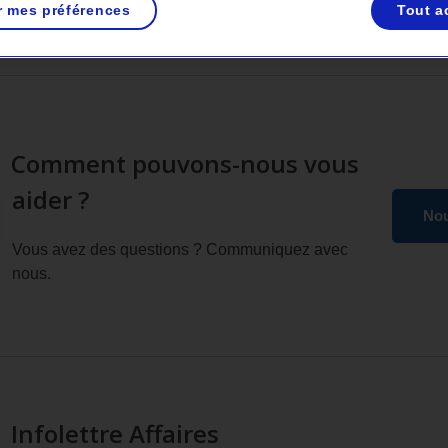
r mes préférences
Tout a
Comment pouvons-nous vous
aider ?
Nou
Vous avez des questions ? Communiquez avec
nous.
Infolettre Affaires