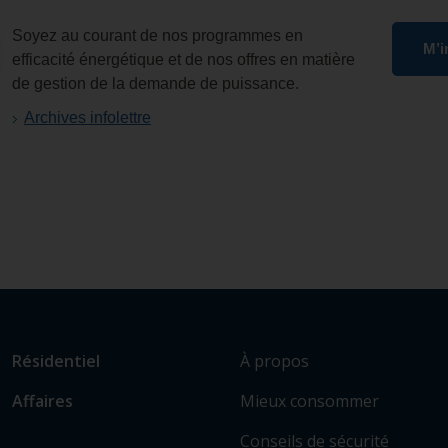
Soyez au courant de nos programmes en
M’i
efficacité énergétique et de nos offres en matière
de gestion de la demande de puissance.
Archives infolettre
L
Lien
À propos
Résidentiel
i
vers
Mieux consommer
Affaires
e
les
n
sections
Conseils de sécurité