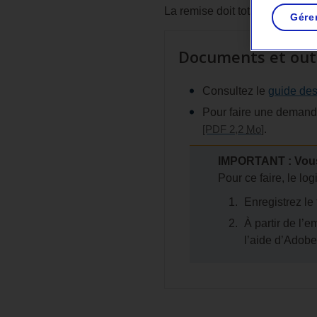
La remise doit totaliser au moi
Gére
Documents et outi
Consultez le
guide de
Pour faire une demande
[PDF 2,2
Mo
]
.
IMPORTANT : Vous 
Pour ce faire, le log
Enregistrez le
À partir de l’
l’aide d’Adob