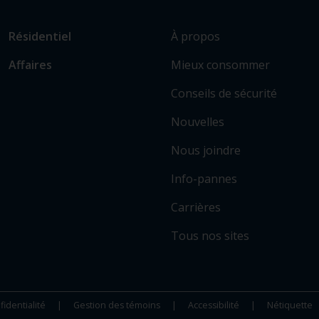
L
Lien
À propos
Résidentiel
i
vers
Mieux consommer
Affaires
e
les
n
sections
Conseils de sécurité
v
principales
e
Nouvelles
r
Nous joindre
s
c
Info-pannes
e
r
Carrières
t
Tous nos sites
a
i
n
s
fidentialité
Gestion des témoins
Accessibilité
Nétiquette
s