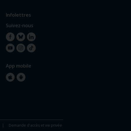
Infolettres
Suivez-nous
Facebook
Bluesky
LinkedIn
YouTube
Instagram
TikTok
App mobile
Apple
Google
Store
Store
Demande d'accès et vie privée