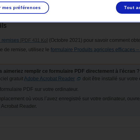
ns 100 $.
r mes préférences
Tout a
ls
s remises
[PDF 431
Ko
]
(Octobre 2021) pour savoir comment obten
 de remise, utilisez le
formulaire Produits agricoles efficaces
aimeriez remplir ce formulaire PDF directement à l’écran ?
iciel gratuit
Adobe Acrobat Reader
doit être installé sur votre
 formulaire PDF sur votre ordinateur.
emplacement où vous l’avez enregistré sur votre ordinateur, ouvr
e Acrobat Reader.