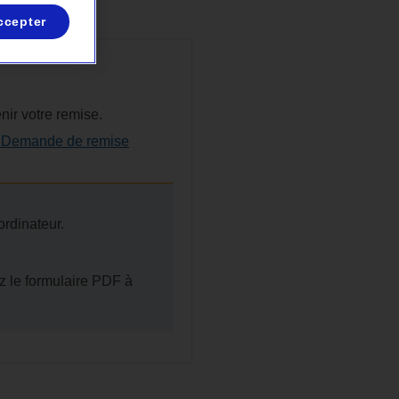
ccepter
ir votre remise.
 – Demande de remise
 ordinateur.
ez le formulaire PDF à