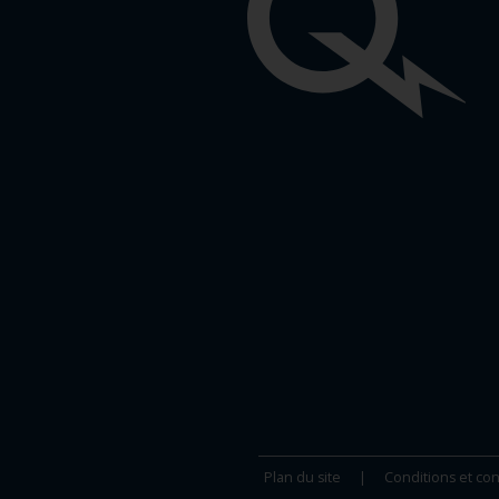
Liens
importants
Plan du site
Conditions et con