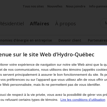
Tous nos sites
Nouvelles
Nous joindre
Info-panne
Résidentiel
Affaires
À propos
nomies d'énergie en entreprise
Devenir client
Partenaire
nu
Afficher le sous-menu
enue sur le site Web d’Hydro-Québec
n entreprise
uits agricoles efficaces - Vole
liorer votre expérience de navigation sur notre site Web ainsi que la q
et de nos communications, nous utilisons des témoins (appelés cookie
Ils servent principalement à assurer le bon fonctionnement du site. Ils 
 vos préférences ou sur l’appareil que vous utilisez afin de vous offrir u
 pour des produits soumis avant le 15
 Web personnalisée, mais ils ne permettent pas de vous identifier.
uci de respect à la vie privée, vous avez la possibilité de gérer vos p
ts visés par ce volet du programme et soumis votre demande ava
 ou refusant certains types de témoins.
Lire les conditions d’utilisation
outils ci‑dessous.