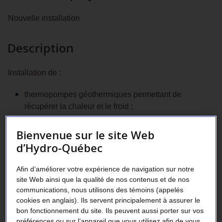
Nouvelle installation
Description
Installation de :
thermopompes géothermiques permettant de
récupérer la chaleur et le froid ;
luminaires à DEL figurant dans la liste DLC Premium
Bienvenue sur le site Web
2
dans une école de 2 500 m
;
d’Hydro-Québec
détecteurs d’occupation.
Afin d’améliorer votre expérience de navigation sur notre
site Web ainsi que la qualité de nos contenus et de nos
Secteur d’activité
communications, nous utilisons des témoins (appelés
cookies en anglais). Ils servent principalement à assurer le
bon fonctionnement du site. Ils peuvent aussi porter sur vos
Enseignement (ex. : école secondaire, collège privé)
préférences ou sur l’appareil que vous utilisez afin de vous