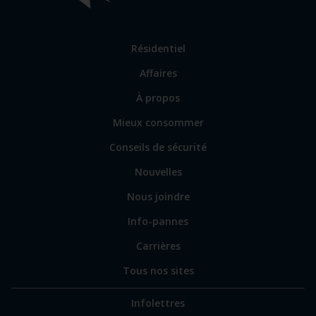
Lien
Résidentiel
vers
Affaires
les
sections
Lien
À propos
principales
vers
Mieux consommer
certains
sites
Conseils de sécurité
spécialisés
Nouvelles
Nous joindre
Info-pannes
Carrières
Tous nos sites
Infolettres