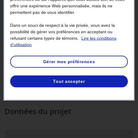
offrir une expérience Web personnalisée, mais ils ne
permettent pas de vous identifier.
Dans un souci de respect à la vie privée, vous avez la
Appui financier
possibilité de gérer vos préférences en acceptant ou
total
refusant certains types de témoins.
Lire les conditions
d’utilisation
362 975 $
Gérer mes préférences
Tout accepter
Données du projet