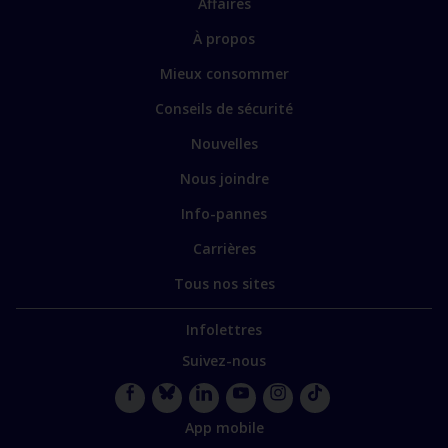
Affaires
les
sections
Lien
À propos
principales
vers
Mieux consommer
certains
sites
Conseils de sécurité
spécialisés
Nouvelles
Nous joindre
Info-pannes
Carrières
Tous nos sites
Infolettres
Suivez-nous
Facebook
Bluesky
LinkedIn
YouTube
Instagram
TikTok
App mobile