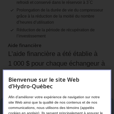
°
refroidi et conservé dans le réservoir à 3
C
Prolongation de la durée de vie du compresseur
grâce à la réduction de la moitié du nombre
d’heures d’utilisation
Réduction de la période de récupération de
l’investissement
Aide financière
L’aide financière a été établie à
1 000 $ pour chaque échangeur à
plaques.
Bienvenue sur le site Web
Détails et
conditions
d’Hydro-Québec
Afin d’améliorer votre expérience de navigation sur notre
site Web ainsi que la qualité de nos contenus et de nos
Pompe à lait à vitesse
communications, nous utilisons des témoins (appelés
cookies en anglais). Ils servent principalement à assurer le