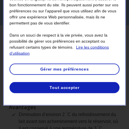
bon fonctionnement du site. Ils peuvent aussi porter sur vos
variable
préférences ou sur l’appareil que vous utilisez afin de vous
offrir une expérience Web personnalisée, mais ils ne
permettent pas de vous identifier.
Dans un souci de respect à la vie privée, vous avez la
La pompe à lait à vitesse variable
possibilité de gérer vos préférences en acceptant ou
refusant certains types de témoins.
Lire les conditions
assure la circulation du lait à un
d’utilisation
débit constant dans l’échangeur
Gérer mes préférences
de chaleur, ce qui optimise
l’échange thermique entre le lait
Tout accepter
et l’eau de refroidissement.
Avantages
°
Diminution d’environ 2
C du refroidissement du
lait avant son acheminement vers le réservoir, où
°
il est conservé à une température de 3
C