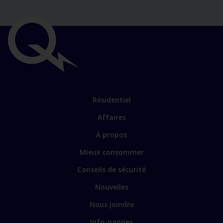
Liens
importants
Lien
Résidentiel
vers
Affaires
les
sections
Lien
À propos
principales
vers
Mieux consommer
certains
sites
Conseils de sécurité
spécialisés
Nouvelles
Nous joindre
Info-pannes