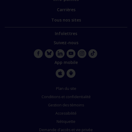
Carrières
Tous nos sites
Infolettres
Suivez-nous
Facebook
Bluesky
LinkedIn
YouTube
Instagram
TikTok
App mobile
Apple
Google
Store
Store
Plan du site
Conditions et confidentialité
Gestion des témoins
Accessibilité
Nétiquette
Demande d'accès et vie privée