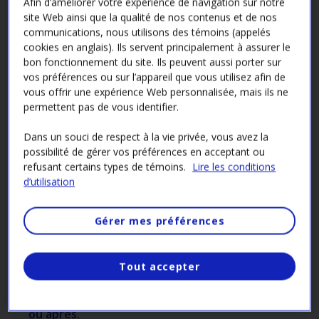
Afin d’améliorer votre expérience de navigation sur notre
Lancé en mai 2022, le Volet Analyse énergétique a été
site Web ainsi que la qualité de nos contenus et de nos
communications, nous utilisons des témoins (appelés
modifié en date du 31 mars 2025.
cookies en anglais). Ils servent principalement à assurer le
bon fonctionnement du site. Ils peuvent aussi porter sur
Toutefois, le Guide de participation de ce volet ainsi
vos préférences ou sur l’appareil que vous utilisez afin de
que les Conditions et engagements du programme
vous offrir une expérience Web personnalisée, mais ils ne
Solutions efficaces ont été actualisés le 31 mars 2026
permettent pas de vous identifier.
et s’appliquent à toute nouvelle demande soumise à
compter de cette date. Il est à noter que les modalités
Dans un souci de respect à la vie privée, vous avez la
possibilité de gérer vos préférences en acceptant ou
de ce volet n’ont pas été modifiées ; Hydro‑Québec a
refusant certains types de témoins.
Lire les conditions
seulement apporté des précisions et des clarifications
d’utilisation
concernant certains critères et certaines attentes.
Gérer mes préférences
Veuillez consulter cette page pour connaître les
règles qui s’appliquent à votre projet.
Tout accepter
Vous avez envoyé votre Proposition
d’Analyse énergétique le 31 mars 2025
ou après.