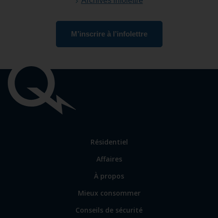
Archives infolettre
M’inscrire à l’infolettre
Liens
importants
Lien
Résidentiel
vers
Affaires
les
sections
Lien
À propos
principales
vers
Mieux consommer
certains
sites
Conseils de sécurité
spécialisés