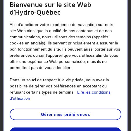
transition ci-dessous permettent de déterminer les
Bienvenue sur le site Web
modalités qui s'appliquent à votre projet, selon la date de
d’Hydro-Québec
début des travaux.
Afin d’améliorer votre expérience de navigation sur notre
La date de début des travaux est la première des deux
site Web ainsi que la qualité de nos contenus et de nos
dates suivantes :
communications, nous utilisons des témoins (appelés
celle de la signature du premier contrat avec un
cookies en anglais). Ils servent principalement à assurer le
entrepreneur ;
bon fonctionnement du site. Ils peuvent aussi porter sur vos
préférences ou sur l’appareil que vous utilisez afin de vous
celle de l'achat du premier équipement (facture ou
offrir une expérience Web personnalisée, mais ils ne
bon de commande en faisant foi).
permettent pas de vous identifier.
Dans un souci de respect à la vie privée, vous avez la
possibilité de gérer vos préférences en acceptant ou
Vous avez commencé les travaux le
refusant certains types de témoins.
Lire les conditions
31 mars 2026 ou après.
d’utilisation
Gérer mes préférences
Vous avez commencé les travaux entre le