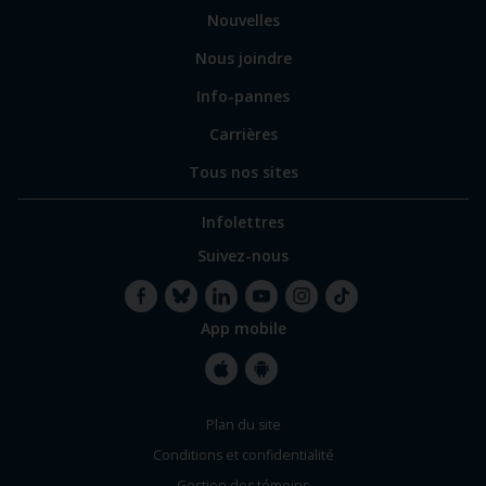
Nouvelles
Nous joindre
Info-pannes
Carrières
Tous nos sites
Infolettres
Suivez-nous
App mobile
Facebook
Bluesky
LinkedIn
YouTube
Instagram
TikTok
Apple
Google
Plan du site
Store
Store
Conditions et confidentialité
Gestion des témoins