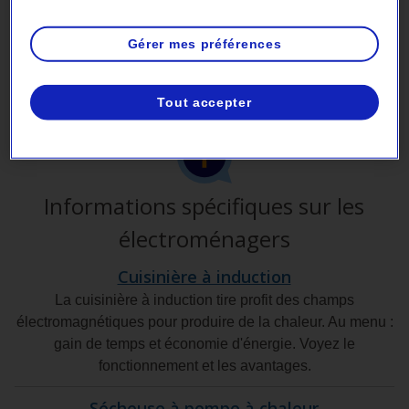
votre réfrigérateur
Étant donné que la machine à glacons peut ajouter jusqu’à
Gérer mes préférences
20 % à la consommation de votre réfrigérateur,pensez à la
désactiver si vous ne l’utilisez pas.
Tout accepter
Informations spécifiques sur les
électroménagers
Cuisinière à induction
La cuisinière à induction tire profit des champs
électromagnétiques pour produire de la chaleur. Au menu :
gain de temps et économie d'énergie. Voyez le
fonctionnement et les avantages.
Sécheuse à pompe à chaleur