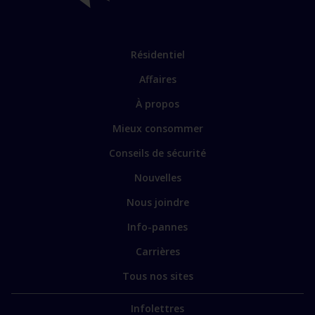
Lien
Résidentiel
vers
Affaires
les
sections
Lien
À propos
principales
vers
Mieux consommer
certains
sites
Conseils de sécurité
spécialisés
Nouvelles
Nous joindre
Info-pannes
Carrières
Tous nos sites
Infolettres