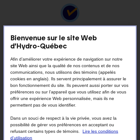
Conseils sur les électroménagers
Bienvenue sur le site Web
Bonnes habitudes et conseils pour l’achat de
d’Hydro-Québec
produits
Afin d’améliorer votre expérience de navigation sur notre
Que ce soit pour acheter des électroménagers ou pour
site Web ainsi que la qualité de nos contenus et de nos
optimiser leur rendement, il est toujours pertinent de faire
communications, nous utilisons des témoins (appelés
des choix écoresponsables.
cookies en anglais). Ils servent principalement à assurer le
bon fonctionnement du site. Ils peuvent aussi porter sur vos
préférences ou sur l’appareil que vous utilisez afin de vous
offrir une expérience Web personnalisée, mais ils ne
permettent pas de vous identifier.
Fiche d’instructions
Dans un souci de respect à la vie privée, vous avez la
possibilité de gérer vos préférences en acceptant ou
refusant certains types de témoins.
Lire les conditions
Comment désactiver la machine à glaçons de
d’utilisation