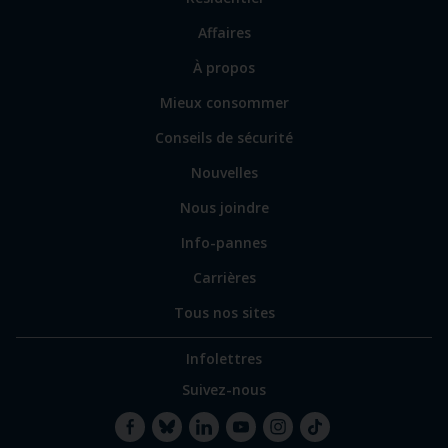
vers
Affaires
les
sections
Lien
À propos
principales
vers
Mieux consommer
certains
sites
Conseils de sécurité
spécialisés
Nouvelles
Nous joindre
Info-pannes
Carrières
Tous nos sites
Infolettres
Suivez-nous