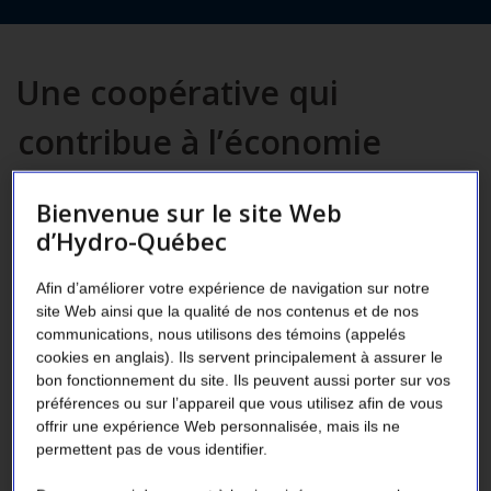
Une coopérative qui
contribue à l’économie
locale
Bienvenue sur le site Web
d’Hydro-Québec
Située dans la région de Québec, la
coopérative alimentaire des
Afin d’améliorer votre expérience de navigation sur notre
site Web ainsi que la qualité de nos contenus et de nos
consommateurs de Lorette, mieux connue
communications, nous utilisons des témoins (appelés
sous le nom de Convivio, regroupe 22 000
cookies en anglais). Ils servent principalement à assurer le
membres. Elle exploite trois épiceries IGA
bon fonctionnement du site. Ils peuvent aussi porter sur vos
préférences ou sur l’appareil que vous utilisez afin de vous
extra ainsi qu’une cuisine de production et
offrir une expérience Web personnalisée, mais ils ne
est propriétaire d’un parc immobilier.
permettent pas de vous identifier.
Convivio cherche continuellement des