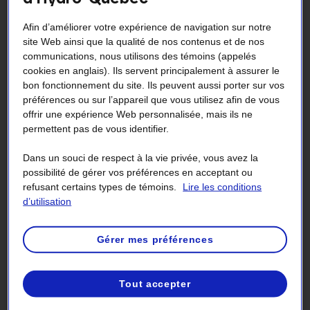
et modalités tarifaires
Afin d’améliorer votre expérience de navigation sur notre
site Web ainsi que la qualité de nos contenus et de nos
Si vous effectuez des essais de courte durée
communications, nous utilisons des témoins (appelés
par suite de l’ajout de nouveaux
cookies en anglais). Ils servent principalement à assurer le
équipements ou de la modification ou de
bon fonctionnement du site. Ils peuvent aussi porter sur vos
préférences ou sur l’appareil que vous utilisez afin de vous
l’optimisation d’équipements existants,
offrir une expérience Web personnalisée, mais ils ne
vous risquez d’accroître ponctuellement
permettent pas de vous identifier.
votre
puissance appelée
, ce qui aurait pour
Dans un souci de respect à la vie privée, vous avez la
effet d’augmenter le coût unitaire des
possibilité de gérer vos préférences en acceptant ou
refusant certains types de témoins.
Lire les conditions
kilowattheures que vous consommez.
d’utilisation
Gérer mes préférences
Économies potentielles
Les modalités des tarifs
L
et
LG
relatives aux essais
Tout accepter
d’équipements vous permettent de mettre des