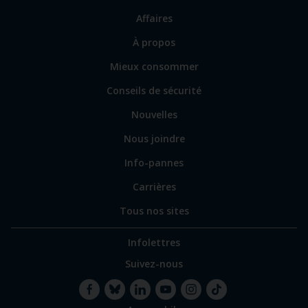
vers
Affaires
les
sections
Lien
À propos
principales
vers
Mieux consommer
certains
sites
Conseils de sécurité
spécialisés
Nouvelles
Nous joindre
Info-pannes
Carrières
Tous nos sites
Infolettres
Suivez-nous