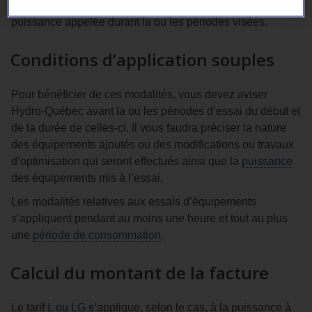
équipements à l’essai sans devoir payer l’excédent de
puissance appelée durant la ou les périodes visées.
Conditions d’application souples
Pour bénéficier de ces modalités, vous devez aviser
Hydro‑Québec avant la ou les périodes d’essai du début et
de la durée de celles-ci. Il vous faudra préciser la nature
des équipements ajoutés ou des modifications ou travaux
d’optimisation qui seront effectués ainsi que la
puissance
des équipements mis à l’essai.
Les modalités relatives aux essais d’équipements
s’appliquent pendant au moins une heure et tout au plus
une
période de consommation
.
Calcul du montant de la facture
Le tarif
L
ou
LG
s’applique, selon le cas, à la puissance à