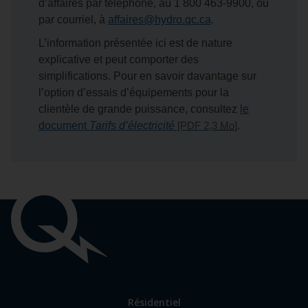
d’affaires par téléphone, au
1 800 463‑9900
, ou
par courriel, à
affaires@hydro.qc.ca
.
L’information présentée ici est de nature
explicative et peut comporter des
simplifications. Pour en savoir davantage sur
l’option d’essais d’équipements pour la
clientèle de grande puissance, consultez
le
document
Tarifs d’électricité
[PDF 2,3
Mo
]
.
Liens
importants
Lien
Résidentiel