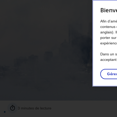
Bienv
Afin d’amé
contenus 
anglais). 
porter sur
expérience
Dans un so
acceptant
Gére
3 minutes de lecture