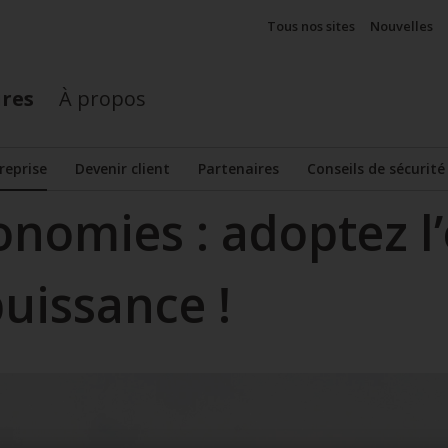
Tous nos sites
Nouvelles
ires
À propos
reprise
Devenir client
Partenaires
Conseils de sécurité
e sous-menu
onomies : adoptez l
uissance !