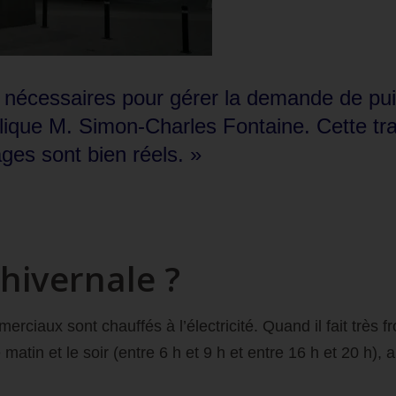
 nécessaires pour gérer la demande de pui
que M. Simon‑Charles Fontaine. Cette trans
ages sont bien réels. »
hivernale ?
erciaux sont chauffés à l’électricité. Quand il fait trè
n et le soir (entre 6 h et 9 h et entre 16 h et 20 h), a