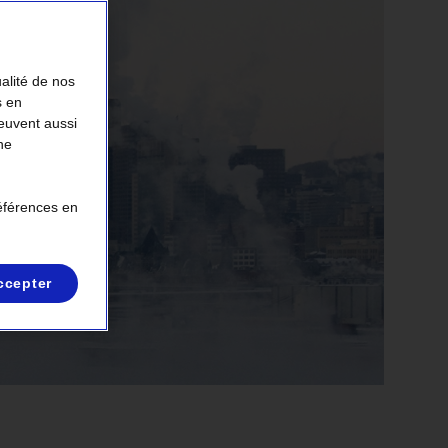
ualité de nos
s en
peuvent aussi
ne
références en
ccepter