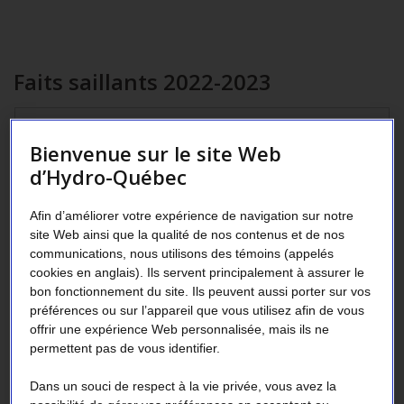
Faits saillants 2022-2023
Lors de chaque événement de pointe entre le
Bienvenue sur le site Web
er
1
décembre 2022 et le 31 mars 2023, les
d’Hydro-Québec
participants ont contribué à réduire la
demande d’électricité de l’équivalent de la
Afin d’améliorer votre expérience de navigation sur notre
consommation moyenne de
29 400 clients
site Web ainsi que la qualité de nos contenus et de nos
résidentiels
!
communications, nous utilisons des témoins (appelés
cookies en anglais). Ils servent principalement à assurer le
bon fonctionnement du site. Ils peuvent aussi porter sur vos
Environ
préférences ou sur l’appareil que vous utilisez afin de vous
offrir une expérience Web personnalisée, mais ils ne
228 000
permettent pas de vous identifier.
clients participants
Dans un souci de respect à la vie privée, vous avez la