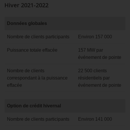
Hiver 2021-2022
Données
Données globales
globales
Hiver
Nombre de clients participants
Environ 157 000
2021-
2022
Puissance totale effacée
157 MW par
événement de pointe
Nombre de clients
22 500 clients
correspondant à la puissance
résidentiels par
effacée
événement de pointe
Option
Option de crédit hivernal
de
crédit
Nombre de clients participants
Environ 141 000
hivernal