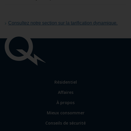
Consultez notre section sur la tarification dynamique.
Liens
importants
Lien
Résidentiel
vers
Affaires
les
sections
Lien
À propos
principales
vers
Mieux consommer
certains
sites
Conseils de sécurité
spécialisés