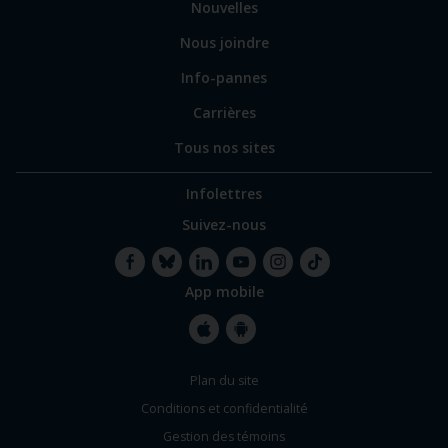
Nouvelles
Nous joindre
Info-pannes
Carrières
Tous nos sites
Infolettres
Suivez-nous
App mobile
Facebook
Bluesky
LinkedIn
YouTube
Instagram
TikTok
Apple
Google
Plan du site
Store
Store
Conditions et confidentialité
Gestion des témoins