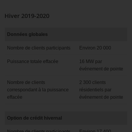
Hiver 2019-2020
Données
Données globales
globales
Hiver
Nombre de clients participants
Environ 20 000
2019-
2020
Puissance totale effacée
16 MW par
événement de pointe
Nombre de clients
2 300 clients
correspondant à la puissance
résidentiels par
effacée
événement de pointe
Option
Option de crédit hivernal
de
crédit
Nombre de clients participants
Environ 17 400