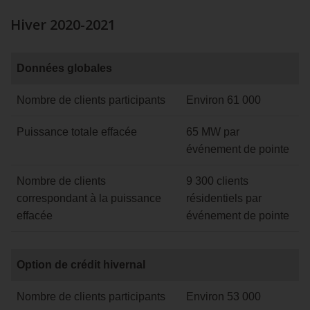
Hiver 2020-2021
Données
Données globales
globales
Hiver
Nombre de clients participants
Environ 61 000
2020-
2021
Puissance totale effacée
65 MW par
événement de pointe
Nombre de clients
9 300 clients
correspondant à la puissance
résidentiels par
effacée
événement de pointe
Option
Option de crédit hivernal
de
crédit
Nombre de clients participants
Environ 53 000
hivernal