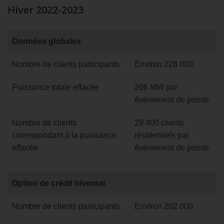
Hiver 2022-2023
Données
Données globales
globales
Hiver
Nombre de clients participants
Environ 228 000
2022-
2023
Puissance totale effacée
206 MW par
événement de pointe
Nombre de clients
29 400 clients
correspondant à la puissance
résidentiels par
effacée
événement de pointe
Option
Option de crédit hivernal
de
crédit
Nombre de clients participants
Environ 202 000
hivernal