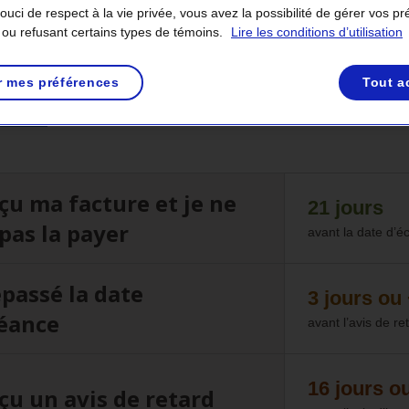
 situations possibles et les options qui s’offrent à vous. Trouvez
uci de respect à la vie privée, vous avez la possibilité de gérer vos p
e temps il reste avant que vos options changent.
 ou refusant certains types de témoins.
Lire les conditions d’utilisation
s équipes des Services à la clientèle pourraient vous appeler s
eprésentants vont d’abord s’identifier, puis ils devront confirme
r mes préférences
Tout a
roposer une entente de paiement. En cas de doute, vous pouvez 
lientèle
.
eçu ma facture et je ne
21 jours
pas la payer
avant la date d’
épassé la date
3 jours ou
éance
avant l’avis de re
16 jours o
eçu un avis de retard