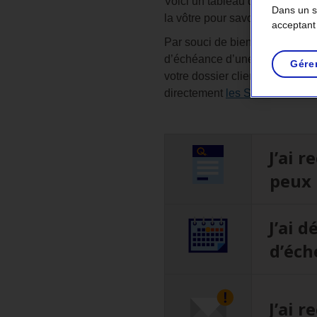
Voici un tableau qui montre les
Dans un so
la vôtre pour savoir combien d
acceptant
Par souci de bienveillance, no
d’échéance d’une facture. Nos r
Gére
votre dossier client et vous p
directement
les Services à la c
J’ai r
peux 
J’ai d
d’éch
J’ai r