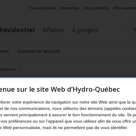
Tous nos sites
Nouvelles
Nous joindre
Info-panne
Résidentiel
Affaires
À propos
mmer
Conseils de sécurité
cher le sous-menu
aiement
enue sur le site Web d’Hydro-Québec
ns en cas de difficultés de pa
liorer votre expérience de navigation sur notre site Web ainsi que la q
et de nos communications, nous utilisons des témoins (appelés cookie
rapidement, plus vous avez d’options pour év
Ils servent principalement à assurer le bon fonctionnement du site. Ils 
 vos préférences ou sur l’appareil que vous utilisez afin de vous offrir u
de service.
 Web personnalisée, mais ils ne permettent pas de vous identifier.