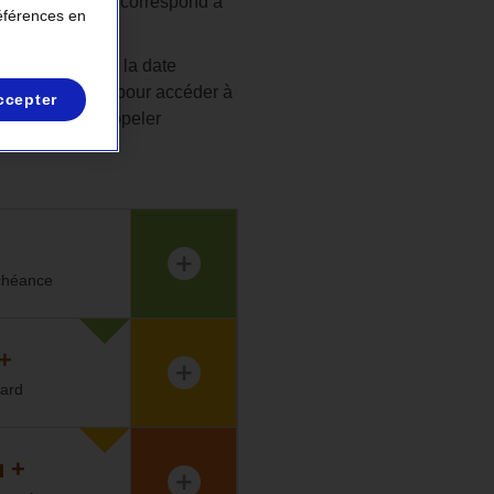
 la situation qui correspond à
références en
i vous dépassez la date
r votre identité pour accéder à
ccepter
raccrocher et appeler
échéance
 +
tard
u +