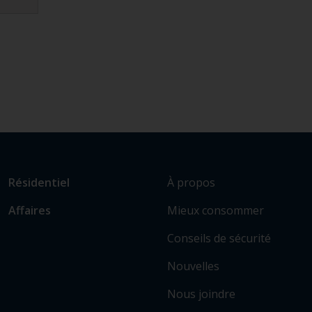
L
Lien
À propos
Résidentiel
i
vers
Mieux consommer
Affaires
e
les
n
sections
Conseils de sécurité
v
principales
e
Nouvelles
r
Nous joindre
s