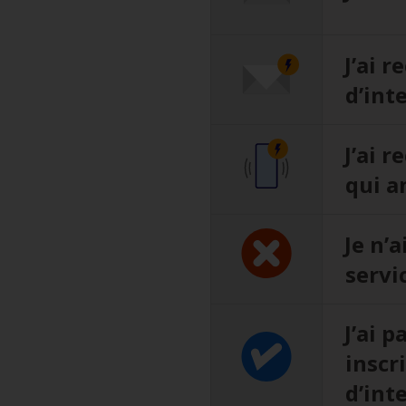
J’ai r
d’int
J’ai 
qui a
Je n’a
servi
J’ai 
inscri
d’int