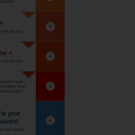
rruption
 +
on de service
ou +
on de service
importe quel
montant total
’interruption
le jour
uivant
e soit rétabli