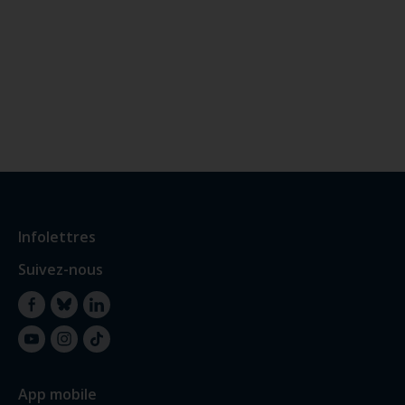
Infolettres
Suivez-nous
Facebook
Bluesky
LinkedIn
YouTube
Instagram
TikTok
App mobile