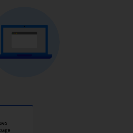
 ses
 page