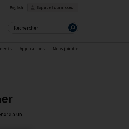
Espace fournisseur
English
Rechercher
ments
Applications
Nous joindre
us-menu
Afficher le sous-menu
ner
ondre à un