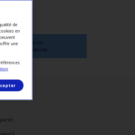
che
qualité de
cookies en
 peuvent
3
Répondre à un
offrir une
appel au marché
préférences
ation
cepter
parer.
ement ?