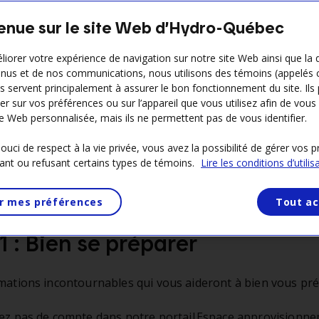
 nos façons de solliciter le marché, consultez notre
démar
enue sur le site Web d’Hydro-Québec
nement
.
liorer votre expérience de navigation sur notre site Web ainsi que la 
nus et de nos communications, nous utilisons des témoins (appelés 
Ils servent principalement à assurer le bon fonctionnement du site. Ils
2
Se renseigner sur
er sur vos préférences ou sur l’appareil que vous utilisez afin de vous 
les occasions d’affaires
e Web personnalisée, mais ils ne permettent pas de vous identifier.
uci de respect à la vie privée, vous avez la possibilité de gérer vos 
ant ou refusant certains types de témoins.
Lire les conditions d’utilis
r mes préférences
Tout ac
1 : Bien se préparer
rmations incontournables qui vous aideront à bien vous pré
ez pas de compte dans notre portail Espace approvisionn