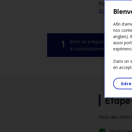
Pour connaître
Bienv
d’approvision
Afin d’amé
nos conte
anglais). 
1
Bien se préparer
aussi port
à soumissionner
expérienc
Dans un so
en accept
Gére
Étape 
Voici des info
Vous n’av