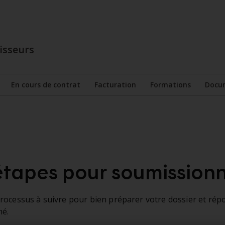
isseurs
En cours
de contrat
Facturation
Formations
Docu
r le sous-menu
Afficher le sous-menu
Afficher le sous-menu
Afficher le so
ent répondre appel au marché
 étapes pour soumission
rocessus à suivre pour bien préparer votre dossier et rép
hé.