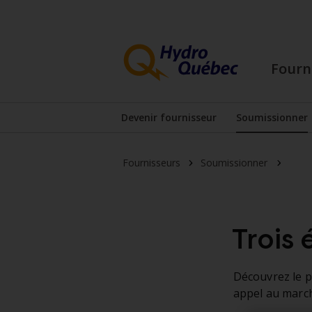
Passer
Passer
au
au
contenu
menu
principal
de
Fourn
pied
de
page
Devenir fournisseur
Soumissionner
Afficher le sous-menu
Affiche
Comm
Fournisseurs
Soumissionner
Trois
Découvrez le p
appel au marc