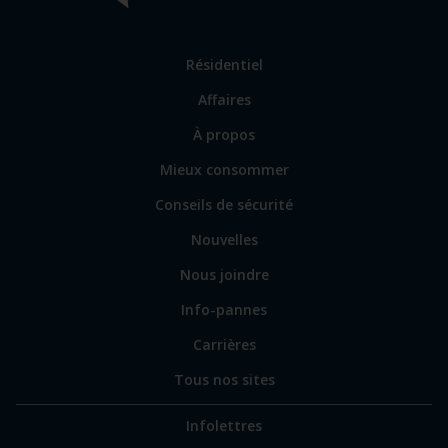
Lien
Résidentiel
vers
Affaires
les
sections
Lien
À propos
principales
vers
Mieux consommer
certains
sites
Conseils de sécurité
spécialisés
Nouvelles
Nous joindre
Info-pannes
Carrières
Tous nos sites
Infolettres