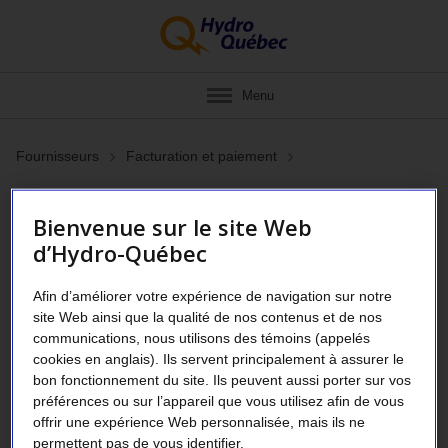
Menu
Fournisseurs
Facturation et paiement
S’informer sur un paiement
Bienvenue sur le site Web
d’Hydro-Québec
Pour obtenir de l’information concernant
Afin d’améliorer votre expérience de navigation sur notre
un paiement, utilisez le formulaire. Si vous
site Web ainsi que la qualité de nos contenus et de nos
êtes inscrit au dépôt direct, vous recevez un
communications, nous utilisons des témoins (appelés
cookies en anglais). Ils servent principalement à assurer le
avis de paiement (PDF) par courriel, dès
bon fonctionnement du site. Ils peuvent aussi porter sur vos
qu’une facture est payée.
préférences ou sur l’appareil que vous utilisez afin de vous
offrir une expérience Web personnalisée, mais ils ne
L’avis de paiement est envoyé à l’adresse
permettent pas de vous identifier.