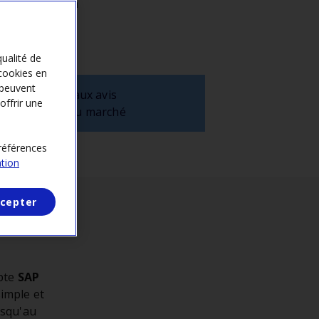
re entreprise à
qualité de
cookies en
 peuvent
3
S’inscrire aux avis
offrir une
d’appels au marché
préférences
ation
cepter
mpte
SAP
simple et
usqu'au