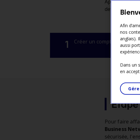
Apprenez-en pl
devenir fourni
Bienv
Afin d’amé
nos conte
anglais). 
1
Créer un compte
aussi port
expérienc
Dans un so
en accept
Gére
Étape 
Pour faire aff
Business Net
sécurisée, l'e