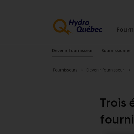
Passer
Passer
au
au
contenu
menu
principal
de
Fourn
pied
de
page
Devenir fournisseur
Soumissionner
Afficher le sous-menu
Affiche
Fournisseurs
Devenir fournisseur
Trois 
fourn