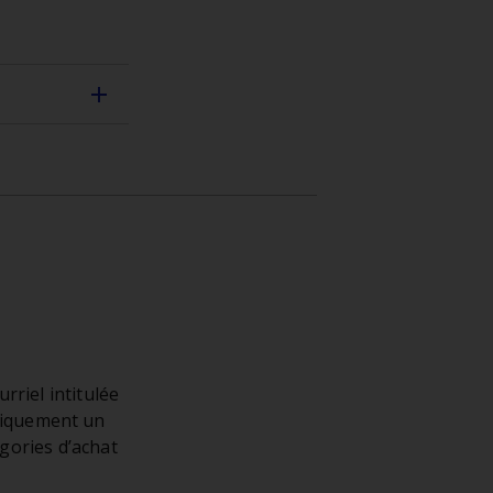
rriel intitulée
tiquement un
égories d’achat