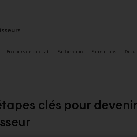
isseurs
En cours
de contrat
Facturation
Formations
Docu
r le sous-menu
Afficher le sous-menu
Afficher le sous-menu
Afficher le so
Trois étapes clés pour devenir fournisseur
étapes clés pour deveni
isseur