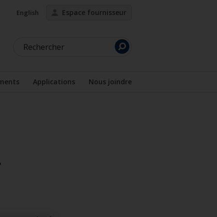
Espace fournisseur
English
Rechercher
ments
Applications
Nous joindre
us-menu
Afficher le sous-menu
r