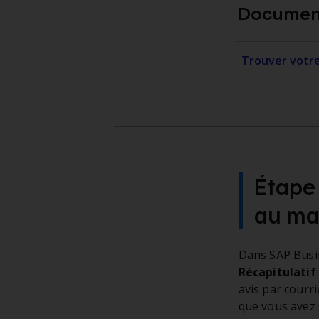
Document
Trouver votr
Étape 
au ma
Dans SAP Busine
Récapitulatif
avis par courr
que vous avez 