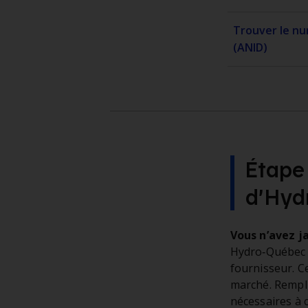
Trouver le nu
(ANID)
Étape 
d’Hyd
Vous n’avez j
Hydro‑Québec do
fournisseur. C
marché. Rempli
nécessaires à c