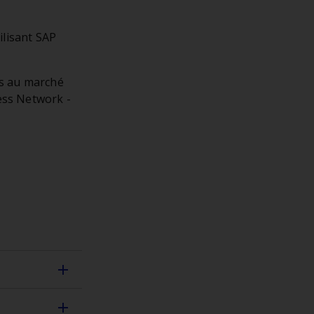
ilisant SAP
ls au marché
ess Network -