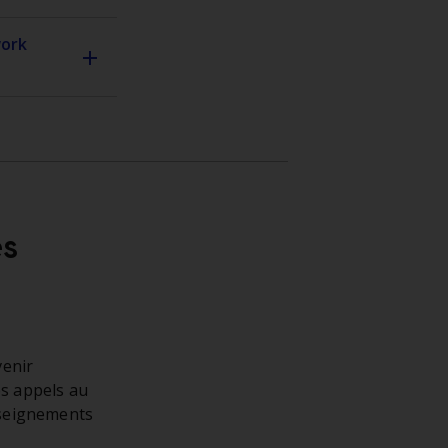
work
ès
venir
os appels au
nseignements