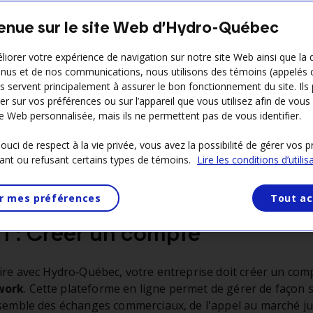
us sur les étapes à suivre pour manifester l’intérêt de vot
sseur.
enue sur le site Web d’Hydro-Québec
liorer votre expérience de navigation sur notre site Web ainsi que la 
nus et de nos communications, nous utilisons des témoins (appelés 
Ils servent principalement à assurer le bon fonctionnement du site. Ils
2
Activer votre compte auprès
er sur vos préférences ou sur l’appareil que vous utilisez afin de vous 
d’Hydro‑Québec
e Web personnalisée, mais ils ne permettent pas de vous identifier.
uci de respect à la vie privée, vous avez la possibilité de gérer vos 
ant ou refusant certains types de témoins.
Lire les conditions d’utilis
r mes préférences
Tout ac
1 : Créer un compte
aire avec Hydro‑Québec, votre entreprise doit créer un co
work
. Cette plateforme en ligne permet de gérer de façon 
nsemble des échanges commerciaux, de l'appel au marché j