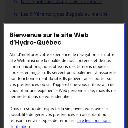
Notre politique d’approvisionnement
Les différents types d’appels au marché
Les accords commerciaux
Bienvenue sur le site Web
d’Hydro-Québec
Afin d’améliorer votre expérience de navigation sur notre
site Web ainsi que la qualité de nos contenus et de nos
Notre politique
communications, nous utilisons des témoins (appelés
cookies en anglais). Ils servent principalement à assurer le
d’approvisionnement
bon fonctionnement du site. Ils peuvent aussi porter sur
vos préférences ou sur l’appareil que vous utilisez afin de
En accord avec la politique
Approvisionnement de
vous offrir une expérience Web personnalisée, mais ils ne
biens meubles et services et gestion des contrats
,
permettent pas de vous identifier.
nous mettons en place les meilleures pratiques
Dans un souci de respect à la vie privée, vous avez la
d’affaires et de gestion visant entre autres à :
possibilité de gérer vos préférences en acceptant ou
refusant certains types de témoins.
Lire les conditions
acquérir des biens et des services de qualité, dans
d’utilisation