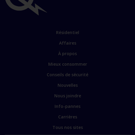
importants
Lien
Résidentiel
vers
Affaires
les
sections
Lien
À propos
principales
vers
Mieux consommer
certains
sites
Conseils de sécurité
spécialisés
Nouvelles
Nous joindre
Info-pannes
Carrières
Tous nos sites