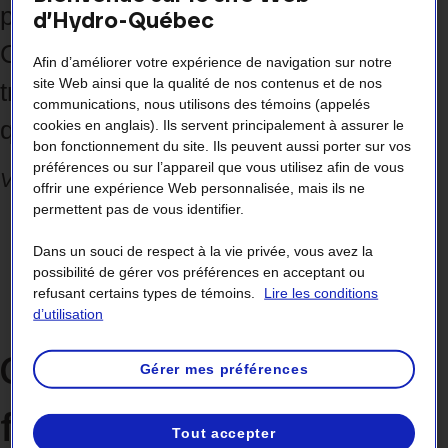
permettre de diminuer votre facture ?
d’Hydro-Québec
Comment fonctionne‑t‑il ? Vous
Afin d’améliorer votre expérience de navigation sur notre
site Web ainsi que la qualité de nos contenus et de nos
trouverez des réponses à ces
communications, nous utilisons des témoins (appelés
questions dans cette capsule vidéo.
cookies en anglais). Ils servent principalement à assurer le
bon fonctionnement du site. Ils peuvent aussi porter sur vos
préférences ou sur l’appareil que vous utilisez afin de vous
Vidéo de 1 minute 40 secondes
offrir une expérience Web personnalisée, mais ils ne
permettent pas de vous identifier.
Dans un souci de respect à la vie privée, vous avez la
possibilité de gérer vos préférences en acceptant ou
refusant certains types de témoins.
Lire les conditions
d’utilisation
Comment le tarif Flex D
Gérer mes préférences
fonctionne‑t‑il ?
Tout accepter