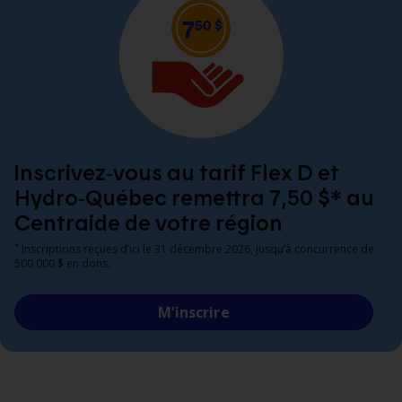
Inscrivez‑vous au tarif Flex D et
Hydro‑Québec remettra 7,50 $* au
Centraide de votre région
*
Inscriptions reçues d’ici le 31 décembre 2026, jusqu’à concurrence de
500 000 $ en dons.
M’inscrire
Ouvrir
mon
Espace
client