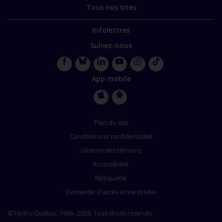
Tous nos sites
Infolettres
Suivez-nous
Facebook
Bluesky
LinkedIn
YouTube
Instagram
TikTok
App mobile
Apple
Google
Store
Store
Plan du site
Conditions et confidentialité
Gestion des témoins
Accessibilité
Nétiquette
Demande d'accès et vie privée
© Hydro-Québec, 1996- 2026. Tous droits réservés.