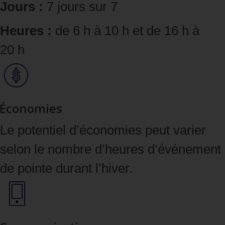
Jours :
7 jours sur 7
Heures :
de 6 h à 10 h et de 16 h à
20 h
Économies
Le potentiel d’économies peut varier
selon le nombre d’heures d’événement
de pointe durant l’hiver.