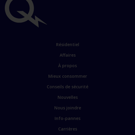
Liens
importants
Lien
Résidentiel
vers
Affaires
les
sections
Lien
À propos
principales
vers
Mieux consommer
certains
sites
Conseils de sécurité
spécialisés
Nouvelles
Nous joindre
Info-pannes
Carrières