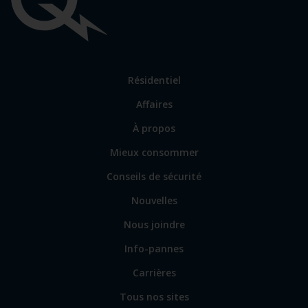
Liens
importants
Lien
Résidentiel
vers
Affaires
les
sections
Lien
À propos
principales
vers
Mieux consommer
certains
sites
Conseils de sécurité
spécialisés
Nouvelles
Nous joindre
Info-pannes
Carrières
Tous nos sites