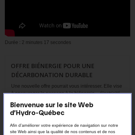
Durée : 2 minutes 17 secondes
OFFRE BIÉNERGIE POUR UNE
DÉCARBONATION DURABLE
Une nouvelle offre pourrait vous intéresser. Elle vise
à encourager le passage à la biénergie – électricité
et gaz naturel des systèmes de chauffage
Bienvenue sur le site Web
fonctionnant uniquement au gaz naturel.
d’Hydro-Québec
Pour la clientèle d’Énergir et d’Enbridge Gaz
Québec :
Afin d’améliorer votre expérience de navigation sur notre
site Web ainsi que la qualité de nos contenus et de nos